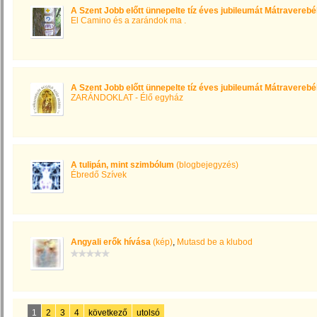
A Szent Jobb előtt ünnepelte tíz éves jubileumát Mátraverebé
El Camino és a zarándok ma .
A Szent Jobb előtt ünnepelte tíz éves jubileumát Mátraverebé
ZARÁNDOKLAT - Élő egyház
A tulipán, mint szimbólum
(blogbejegyzés)
Ébredő Szívek
Angyali erők hívása
(kép)
,
Mutasd be a klubod
1
2
3
4
következő
utolsó