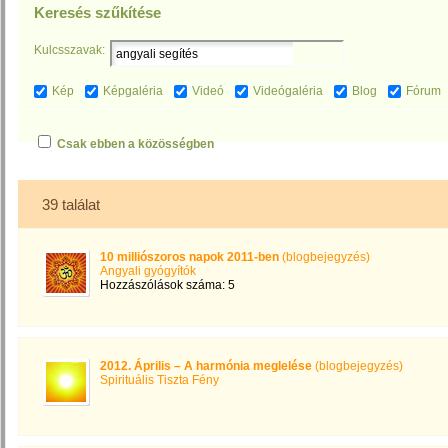
Keresés szűkítése
Kulcsszavak:
Kép
Képgaléria
Videó
Videógaléria
Blog
Fórum
Csak ebben a közösségben
39 találat
10 milliószoros napok 2011-ben
(blogbejegyzés)
Angyali gyógyítók
Hozzászólások száma: 5
2012. Április – A harmónia meglelése
(blogbejegyzés)
Spirituális Tiszta Fény