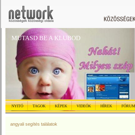
MUTASD BE A KLUBOD
NYITÓ
TAGOK
KÉPEK
VIDEÓK
HÍREK
FÓRU
angyali segítés találatok