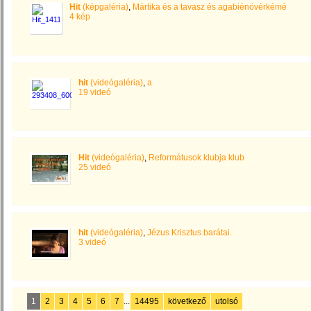
Hit
(képgaléria)
,
Mártika és a tavasz és agabiénövérkémé
4 kép
hit
(videógaléria)
,
a
19 videó
Hit
(videógaléria)
,
Reformátusok klubja klub
25 videó
hit
(videógaléria)
,
Jézus Krisztus barátai.
3 videó
1
2
3
4
5
6
7
...
14495
következő
utolsó