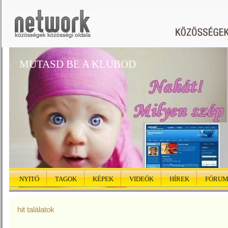
MUTASD BE A KLUBOD
NYITÓ
TAGOK
KÉPEK
VIDEÓK
HÍREK
FÓRU
hit találatok