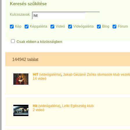
Keresés szűkítése
Kulcsszavak:
Kép
Képgaléria
Videó
Videógaléria
Blog
Fórum
Csak ebben a közösségben
144942 találat
HIT
(videógaléria)
,
Jakab Gézáné Zsóka stomasok klub vezet
14 videó
Hit
(videógaléria)
,
Lelki Egészség klub
2 videó