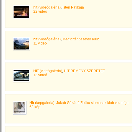
hit
(videógaléria)
,
Isten Patikája
22 videó
hit
(videógaléria)
,
Megtörtént esetek Klub
11 videó
HIT
(videógaléria)
,
HIT REMÉNY SZERETET
13 videó
Hit
(képgaléria)
,
Jakab Gézáné Zsóka stomasok klub vezetője
68 kép