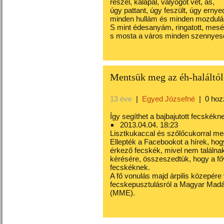
reszel, kalapál, vályogot vet, ás,
úgy pattant, úgy feszült, úgy ernyed
minden hullám és minden mozdulá
S mint édesanyám, ringatott, mesé
s mosta a város minden szennyesé
Mentsük meg az éh-haláltól
13 éve
|
Egyed Józsefné
|
0 hoz
Így segíthet a bajbajutott fecskékn
2013.04.04. 18:23
Lisztkukaccal és szőlőcukorral me
Ellepték a Facebookot a hírek
, ho
érkező fecskék, mivel nem találnak
kérésére, összeszedtük, hogy a főv
fecskéknek.
A fő vonulás majd árpilis közepér
fecskepusztulásról a Magyar Madá
(MME).