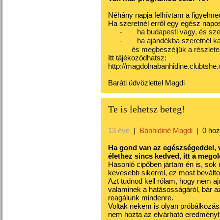
Néhány napja felhívtam a figyelm
Ha szeretnél erről egy egész napos
-
ha budapesti vagy, és szer
-
ha ajándékba szeretnél ka
és megbeszéljük a részlete
Itt tájékozódhatsz:
http://magdolnabanhidine.clubtshe
Baráti üdvözlettel Magdi
Te is lehetsz beteg!
13 éve
|
Bánhidiné Magdi
|
0 ho
Ha gond van az egészségeddel, v
élethez sincs kedved, itt a mego
Hasonló cipőben jártam én is, sok
kevesebb sikerrel, ez most beválto
Azt tudnod kell rólam, hogy nem
valaminek a hatásosságáról, bár a
reagálunk mindenre.
Voltak nekem is olyan próbálkozás
nem hozta az elvárható eredményt