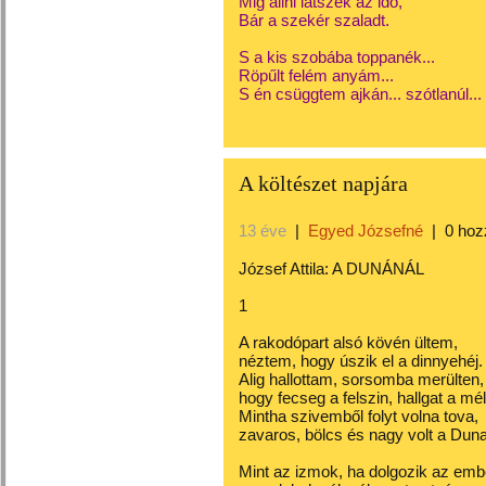
Mig állni látszék az idő,
Bár a szekér szaladt.
S a kis szobába toppanék...
Röpűlt felém anyám...
S én csüggtem ajkán... szótlanúl...
A költészet napjára
13 éve
|
Egyed Józsefné
|
0 hoz
József Attila: A DUNÁNÁL
1
A rakodópart alsó kövén ültem,
néztem, hogy úszik el a dinnyehéj.
Alig hallottam, sorsomba merülten,
hogy fecseg a felszin, hallgat a mél
Mintha szivemből folyt volna tova,
zavaros, bölcs és nagy volt a Duna
Mint az izmok, ha dolgozik az emb