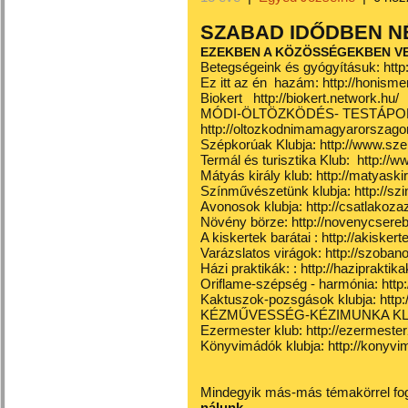
SZABAD IDŐDBEN N
EZEKBEN A KÖZÖSSÉGEKBEN V
Betegségeink és gyógyításuk:
htt
Ez itt az én
hazám:
http://honisme
Biokert
http://biokert.network.hu/
MÓDI-ÖLTÖZKÖDÉS- TESTÁPO
http://oltozkodnimamagyarorszago
Szépkorúak Klubja:
http://www.sz
Termál és turisztika Klub:
http://w
Mátyás király klub:
http://matyaski
Színművészetünk klubja:
http://s
Avonosok klubja:
http://csatlakoz
Növény börze:
http://novenycsere
A kiskertek barátai :
http://akiskert
Varázslatos virágok:
http://szoba
Házi praktikák: :
http://hazipraktik
Oriflame-szépség - harmónia:
http
Kaktuszok-pozsgások klubja:
http
KÉZMŰVESSÉG-KÉZIMUNKA K
Ezermester klub:
http://ezermeste
Könyvimádók klubja:
http://konyv
Mindegyik más-más témakörrel fog
nálunk.