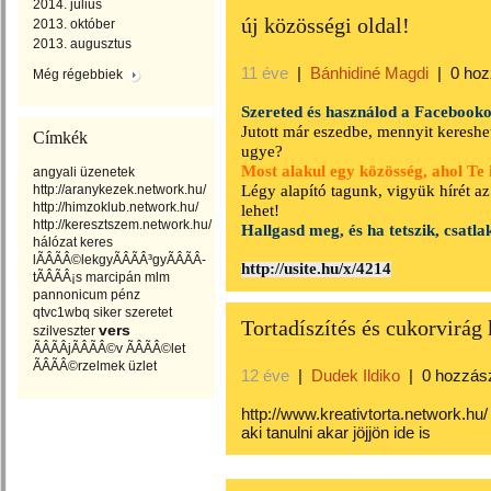
2014. július
új közösségi oldal!
2013. október
2013. augusztus
11 éve
|
Bánhidiné Magdi
|
0 hoz
Még régebbiek
Szereted és használod a Facebook
Jutott már eszedbe, mennyit kereshe
Címkék
ugye?
Most alakul egy közösség, ahol Te 
angyali üzenetek
Légy alapító tagunk, vigyük hírét az
http://aranykezek.network.hu/
http://himzoklub.network.hu/
lehet!
http://keresztszem.network.hu/
Hallgasd meg, és ha tetszik, csatla
hálózat
keres
lÃÂÃÂ©lekgyÃÂÃÂ³gyÃÂÃÂ­
http://usite.hu/x/4214
tÃÂÃÂ¡s
marcipán
mlm
pannonicum
pénz
qtvc1wbq
siker
szeretet
Tortadíszítés és cukorvirág
vers
szilveszter
ÃÂÃÂjÃÂÃÂ©v
ÃÂÃÂ©let
ÃÂÃÂ©rzelmek
üzlet
12 éve
|
Dudek Ildiko
|
0 hozzás
http://www.kreativtorta.network.hu/
aki tanulni akar jöjjön ide is