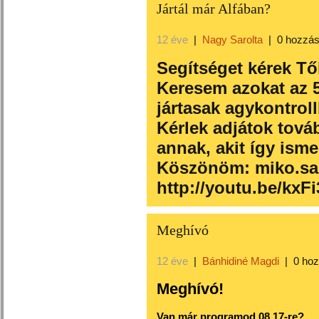
Jártál már Alfában?
12 éve
|
Nagy Sarolta
|
0 hozzás
Segítséget kérek Tő
Keresem azokat az 50
jártasak agykontrol
Kérlek adjátok tová
annak, akit így isme
Köszönöm: miko.sa
http://youtu.be/kxF
Meghívó
12 éve
|
Bánhidiné Magdi
|
0 ho
Meghívó!
Van már programod 08.17-re?