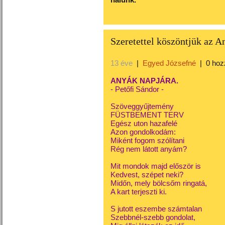
Szeretettel köszöntjük az 
13 éve
|
Egyed Józsefné
|
0 hoz
ANYÁK NAPJÁRA.
- Petőfi Sándor -
Szöveggyűjtemény
FÜSTBEMENT TERV
Egész uton hazafelé
Azon gondolkodám:
Miként fogom szólítani
Rég nem látott anyám?
Mit mondok majd először is
Kedvest, szépet neki?
Midőn, mely bölcsőm ringatá,
A kart terjeszti ki.
S jutott eszembe számtalan
Szebbnél-szebb gondolat,