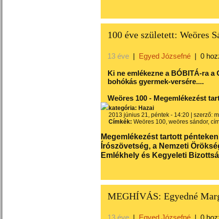
100 éve született: Weöres S
13 éve
|
Egyed Józsefné
|
0 hoz
Ki ne emlékezne a BÓBITÁ-ra a 
bohókás gyermek-versére....
Weöres 100 - Megemlékezést tarto
kategória:
Hazai
2013 június 21, péntek - 14:20 | szerző: m
Címkék:
Weöres 100
,
weöres sándor
,
cí
Megemlékezést tartott pénteken
Írószövetség, a Nemzeti Örökség
Emlékhely és Kegyeleti Bizottsá
MEGHÍVÁS: Egyedné Marg
13 éve
|
Egyed Józsefné
|
0 hoz