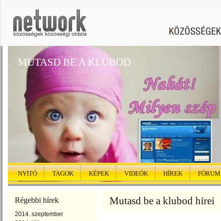
MUTASD BE A KLUBOD
NYITÓ
TAGOK
KÉPEK
VIDEÓK
HÍREK
FÓRUM
Mutasd be a klubod hírei
Régebbi hírek
2014. szeptember