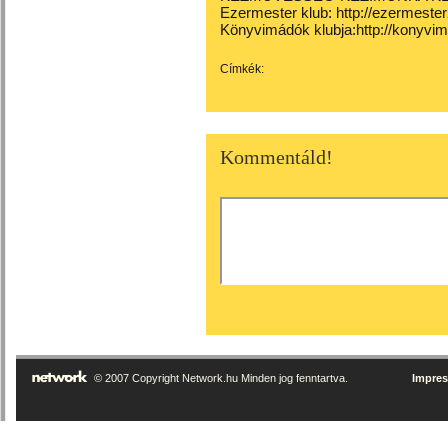
Ezermester klub: http://ezermeste
Könyvimádók klubja:http://konyvi
Címkék:
Kommentáld!
© 2007 Copyright Network.hu Minden jog fenntartva.
Impre