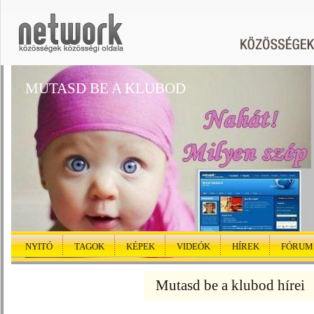
MUTASD BE A KLUBOD
NYITÓ
TAGOK
KÉPEK
VIDEÓK
HÍREK
FÓRUM
Mutasd be a klubod hírei