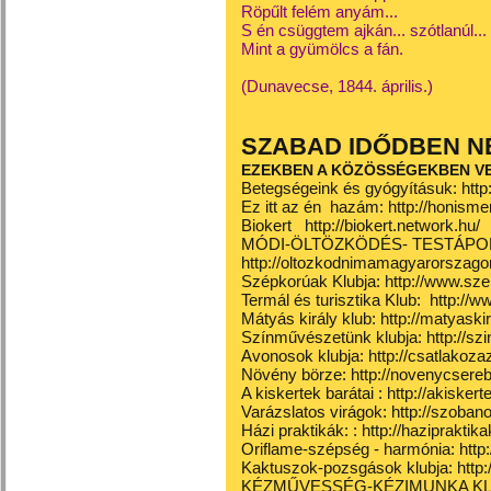
Röpűlt felém anyám...
S én csüggtem ajkán... szótlanúl...
Mint a gyümölcs a fán.
(Dunavecse, 1844. április.)
SZABAD IDŐDBEN N
EZEKBEN A KÖZÖSSÉGEKBEN V
Betegségeink és gyógyításuk:
htt
Ez itt az én
hazám:
http://honisme
Biokert
http://biokert.network.hu/
MÓDI-ÖLTÖZKÖDÉS- TESTÁPO
http://oltozkodnimamagyarorszago
Szépkorúak Klubja:
http://www.sz
Termál és turisztika Klub:
http://w
Mátyás király klub:
http://matyaski
Színművészetünk klubja:
http://s
Avonosok klubja:
http://csatlakoz
Növény börze:
http://novenycsere
A kiskertek barátai :
http://akiskert
Varázslatos virágok:
http://szoba
Házi praktikák: :
http://hazipraktik
Oriflame-szépség - harmónia:
http
Kaktuszok-pozsgások klubja:
http
KÉZMŰVESSÉG-KÉZIMUNKA K