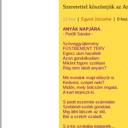
Szeretettel köszöntjük az 
13 éve
|
Egyed Józsefné
|
0 hoz
ANYÁK NAPJÁRA.
- Petőfi Sándor -
Szöveggyűjtemény
FÜSTBEMENT TERV
Egész uton hazafelé
Azon gondolkodám:
Miként fogom szólítani
Rég nem látott anyám?
Mit mondok majd először is
Kedvest, szépet neki?
Midőn, mely bölcsőm ringatá,
A kart terjeszti ki.
S jutott eszembe számtalan
Szebbnél-szebb gondolat,
Mig állni látszék az idő,
Bár a szekér szaladt.
S a kis szobába toppanék...