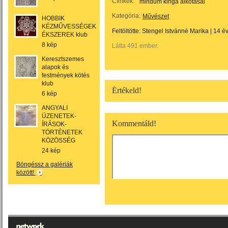
Címkék:
mindum kinga alkotásai
Kategória:
Művészet
HOBBIK
KÉZMŰVESSÉGEK
Feltöltötte:
Stengel Istvánné Marika
|
14 é
ÉKSZEREK klub
8 kép
Látta 491 ember.
Keresztszemes
alapok és
festmények kötés
klub
Értékeld!
6 kép
ANGYALI
ÜZENETEK-
Kommentáld!
ÍRÁSOK-
TÖRTÉNETEK
KÖZÖSSÉG
24 kép
Böngéssz a galériák
között!