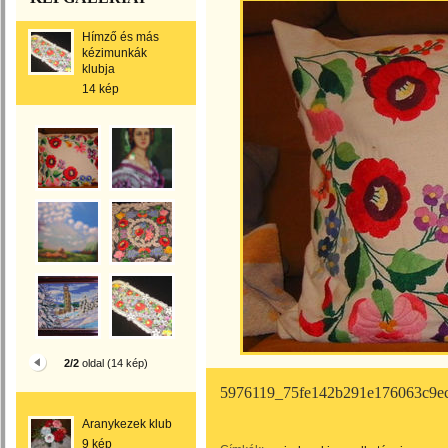
Hímző és más
kézimunkák
klubja
14 kép
2/2
oldal (14 kép)
5976119_75fe142b291e176063c9
Aranykezek klub
9 kép