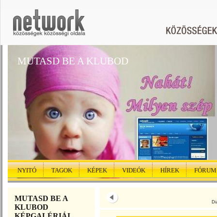
MUTASD BE A KLUBOD
NYITÓ
TAGOK
KÉPEK
VIDEÓK
HÍREK
FÓRUM
MUTASD BE A
Di
KLUBOD
KÉPGALÉRIÁI