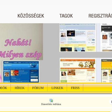
DEÓK
HÍREK
FÓRUM
LINKEK
FRISS
Diavetítés indítása