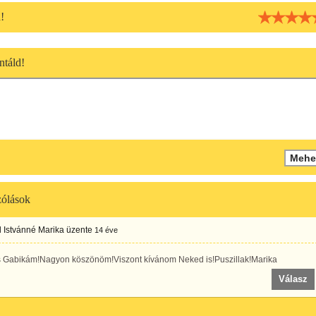
!
táld!
ólások
 Istvánné Marika
üzente
14 éve
 Gabikám!Nagyon köszönöm!Viszont kívánom Neked is!Puszillak!Marika
Válasz