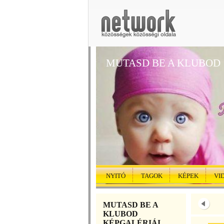
MUTASD BE A KLUBOD
NYITÓ
TAGOK
KÉPEK
VI
MUTASD BE A
KLUBOD
KÉPGALÉRIÁI