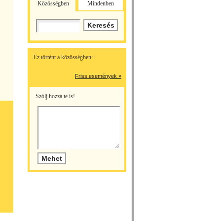
Közösségben
Mindenben
Ez történt a közösségben:
Friss események »
Szólj hozzá te is!