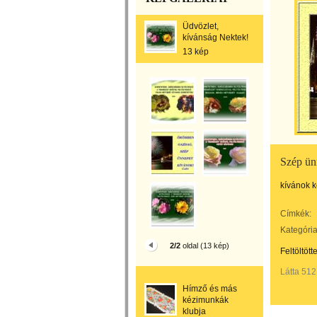
Üdvözlet,
kívánság Nektek!
13 kép
Szép ün
kívánok 
Címkék:
Kategória
2/2
oldal (13 kép)
Feltöltött
Látta 512
Hímző és más
kézimunkák
klubja