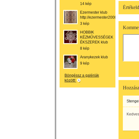
14 kép
Értékeld
Ezermester klub
http://ezermester2008.network.hu/
3 kép
Kommen
HOBBIK
KÉZMŰVESSÉGEK
ÉKSZEREK klub
8 kép
Aranykezek klub
9 kép
Böngéssz a galériák
között!
Hozzász
Stengel
Kedves