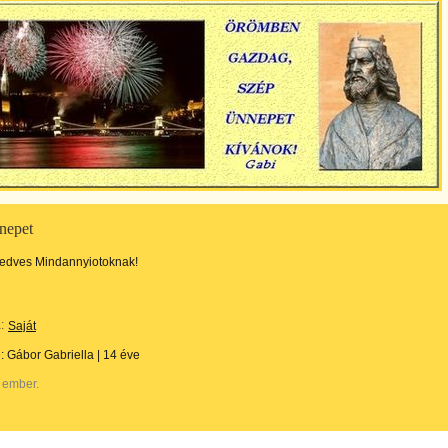
nepet
kedves Mindannyiotoknak!
:
Saját
e:
Gábor Gabriella
|
14 éve
 ember.